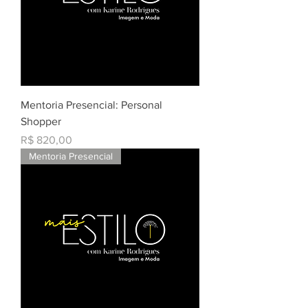
Mentoria Presencial: Personal
Shopper
Preço
R$ 820,00
Mentoria Presencial