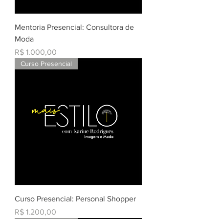
Mentoria Presencial: Consultora de
Moda
Preço
R$ 1.000,00
Curso Presencial
Curso Presencial: Personal Shopper
Preço
R$ 1.200,00