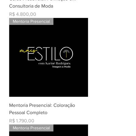
Consultoria de Moda
Preço
R$ 4.800,00
Mentoria Presencial
Mentoria Presencial: Coloração
Pessoal Completo
Preço
R$ 1.790,00
Mentoria Presencial