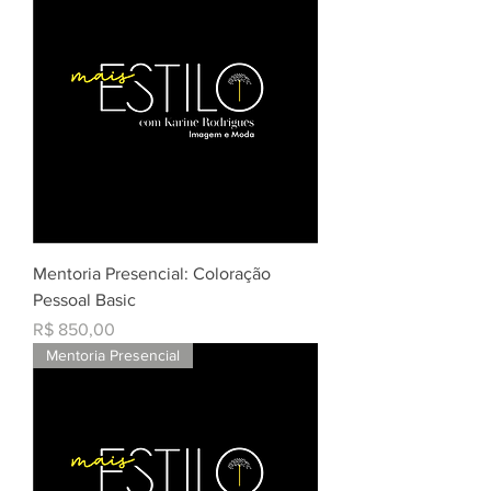
Mentoria Presencial: Coloração
Pessoal Basic
Preço
R$ 850,00
Mentoria Presencial