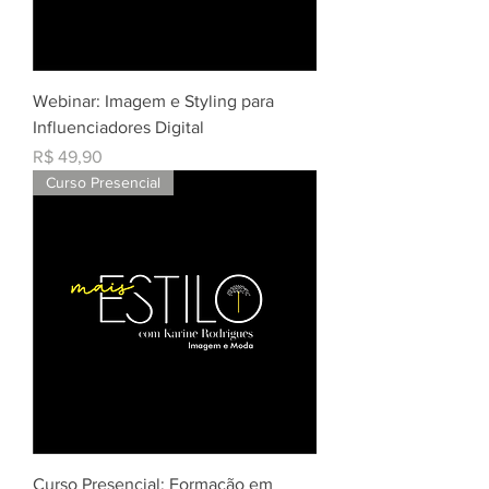
Webinar: Imagem e Styling para
Influenciadores Digital
Preço
R$ 49,90
Curso Presencial
Curso Presencial: Formação em